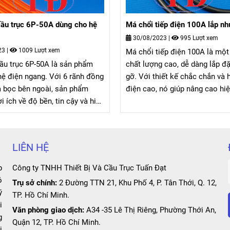
ếp điện 100A lắp như thế nào?
Đĩa thắng palang cầu trục các 
23
|
995 Lượt xem
24/03/2025
|
768 Lượt xem
iếp điện 100A là một sản phẩm
Đĩa thắng palang cầu trục các l
 cao, dễ dàng lắp đặt và tháo
tiết quan trọng trong cụm thắ
iết kế chắc chắn và hiệu suất
palang cầu trục, của các hãng 
nó giúp nâng cao hiệu suất làm
LGM, Sungdo, KG, Mitsu, Hyunh
o dài tuổi thọ của máy móc.
Hitachi, IHI, MENDEN, BRIMA,
DOSU, …
LIÊN HỆ
p
Công ty TNHH Thiết Bị Và Cầu Trục Tuấn Đạt
ó
Trụ sở chính:
2 Đường TTN 21, Khu Phố 4, P. Tân Thới, Q. 12,
ý
TP. Hồ Chí Minh.
i
Văn phòng giao dịch:
A34 -35 Lê Thị Riêng, Phường Thới An,
g
Quận 12, TP. Hồ Chí Minh.
i