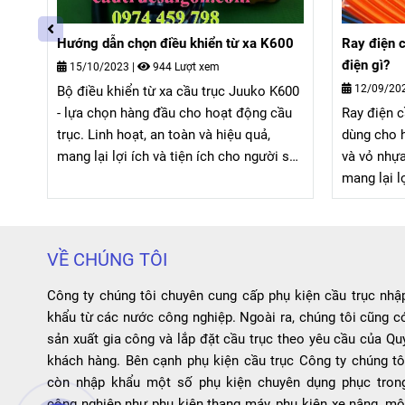
00
Ray điện cầu trục 6P-50A dùng cho hệ
Má chổi ti
điện gì?
30/08/20
12/09/2023
|
1009 Lượt xem
600
Má chổi t
ầu
Ray điện cầu trục 6P-50A là sản phẩm
chất lượng
dùng cho hệ điện ngang. Với 6 rãnh đồng
gỡ. Với th
 sử
và vỏ nhựa bọc bên ngoài, sản phẩm
điện cao, 
mang lại lợi ích về độ bền, tin cậy và hiệu
việc và ké
suất cao.
VỀ CHÚNG TÔI
Công ty chúng tôi chuyên cung cấp phụ kiện cầu trục nhậ
khẩu từ các nước công nghiệp. Ngoài ra, chúng tôi cũng c
sản xuất gia công và lắp đặt cầu trục theo yêu cầu của Qu
khách hàng. Bên cạnh phụ kiện cầu trục Công ty chúng tô
còn nhập khẩu một số phụ kiện chuyên dụng phục tron
công nghiệp như phụ kiện thang máy, phụ kiện xe nâng, mô