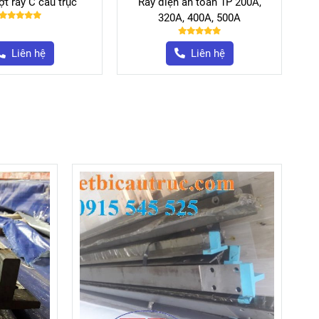
ợt ray C cầu trục
Ray điện an toàn 1P 200A,
320A, 400A, 500A
Liên hệ
Liên hệ