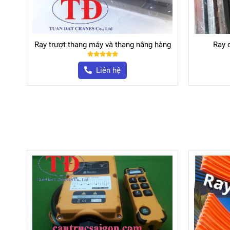
àng
Ray dẫn hướng thang máy T89
Ray 
Liên hệ