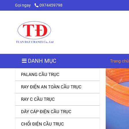
Gọi ngay
0974459798
DANH MỤC
Trang chủ
PALANG CẦU TRỤC
RAY ĐIỆN AN TOÀN CẦU TRỤC
RAY C CẦU TRỤC
DÂY CÁP ĐIỆN CẦU TRỤC
CHỔI ĐIỆN CẦU TRỤC