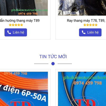
thang máy T78, T89, T114
Ray trượt thang máy và thang
Liên hệ
Liên hệ
TIN TỨC MỚI