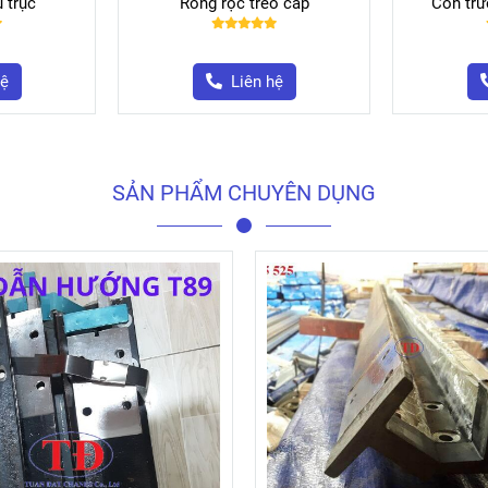
 trục
Ròng rọc treo cáp
Con trư
hệ
Liên hệ
SẢN PHẨM CHUYÊN DỤNG