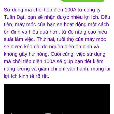
Sử dụng má chổi tiếp điện 100A từ công ty
Tuấn Đạt, bạn sẽ nhận được nhiều lợi ích. Đầu
tiên, máy móc của bạn sẽ hoạt động một cách
ổn định và hiệu quả hơn, từ đó nâng cao hiệu
suất làm việc. Thứ hai, tuổi thọ của máy móc
sẽ được kéo dài do nguồn điện ổn định và
không gây hư hỏng. Cuối cùng, việc sử dụng
má chổi tiếp điện 100A sẽ giúp bạn tiết kiệm
năng lượng và giảm chi phí vận hành, mang lại
lợi ích kinh tế rõ rệt.