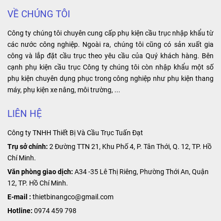
phẩm mang lại
suất điện cao,
VỀ CHÚNG TÔI
lợi ích về độ
nó giúp nâng
bền, tin cậy và
cao hiệu suất
Công ty chúng tôi chuyên cung cấp phụ kiện cầu trục nhập khẩu từ
hiệu suất cao.
làm việc và kéo
các nước công nghiệp. Ngoài ra, chúng tôi cũng có sản xuất gia
dài tuổi thọ của
công và lắp đặt cầu trục theo yêu cầu của Quý khách hàng. Bên
máy móc.
cạnh phụ kiện cầu trục Công ty chúng tôi còn nhập khẩu một số
phụ kiện chuyên dụng phục trong công nghiệp như phụ kiện thang
máy, phụ kiện xe nâng, môi trường, ...
LIÊN HỆ
Công ty TNHH Thiết Bị Và Cầu Trục Tuấn Đạt
Trụ sở chính:
2 Đường TTN 21, Khu Phố 4, P. Tân Thới, Q. 12, TP. Hồ
Chí Minh.
Văn phòng giao dịch:
A34 -35 Lê Thị Riêng, Phường Thới An, Quận
12, TP. Hồ Chí Minh.
E-mail :
thietbinangco@gmail.com
Hotline:
0974 459 798