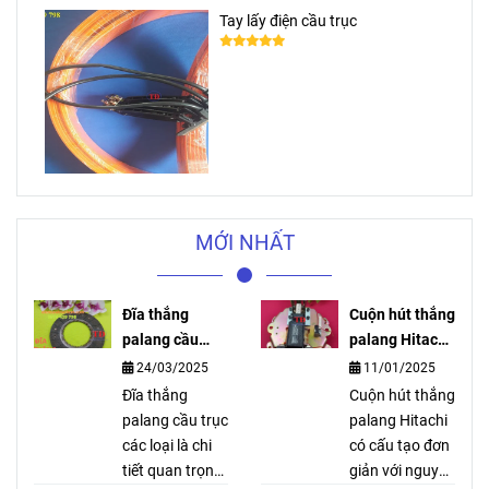
Tay lấy điện cầu trục
MỚI NHẤT
Đĩa thắng
Cuộn hút thắng
palang cầu
palang Hitachi
trục các loại
là gì?
24/03/2025
11/01/2025
Đĩa thắng
Cuộn hút thắng
palang cầu trục
palang Hitachi
các loại là chi
có cấu tạo đơn
tiết quan trọng
giản với nguyên