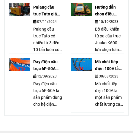
trong cụm
liệu chính là
Palang cầu
Hướng dẫn
thắng của
thép và từ
trục Tato giá
chọn điều
palang cầu
trường. Sản
tốt nhất
khiển từ xa
07/11/2024
15/10/2023
trục, của các
phẩm được sản
K600
hãng như là
Palang cầu
xuất theo công
Bộ điều khiển
LGM, Sungdo,
trục Tato có
nghệ tiên tiến
từ xa cầu trục
KG, Mitsu,
nhiều từ 3 đến
nên rất bền
Juuko K600 -
Hyunhdai,
10 tấn luôn có
trong quá trình
lựa chọn hàng
Hitachi, IHI,
sẵn. Palang
sử dụng.
đầu cho hoạt
Ray điện cầu
Má chổi tiếp
MENDEN,
cầu trục Tato
động cầu trục.
trục 6P-50A
điện 100A lắp
BRIMA, KENBO,
cầu trục Tato là
Linh hoạt, an
dùng cho hệ
như thế nào?
12/09/2023
30/08/2023
DOSU, …
thương hiệu nổi
toàn và hiệu
điện gì?
tiếng và được
Ray điện cầu
quả, mang lại
Má chổi tiếp
khách hàng
trục 6P-50A là
lợi ích và tiện
điện 100A là
đánh giá cao về
sản phẩm dùng
ích cho người
một sản phẩm
mặt chất
cho hệ điện
sử dụng.
chất lượng cao,
lượng.
ngang. Với 6
dễ dàng lắp đặt
rãnh đồng và
và tháo gỡ. Với
vỏ nhựa bọc
thiết kế chắc
bên ngoài, sản
chắn và hiệu