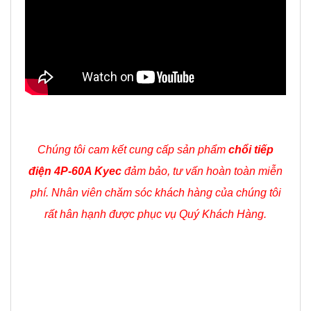
Chúng tôi cam kết cung cấp sản phẩm
chổi tiếp
điện 4P-60A Kyec
đảm bảo, tư vấn hoàn toàn miễn
phí. Nhân viên chăm sóc khách hàng của chúng tôi
rất hân hạnh được phục vụ Quý Khách Hàng.