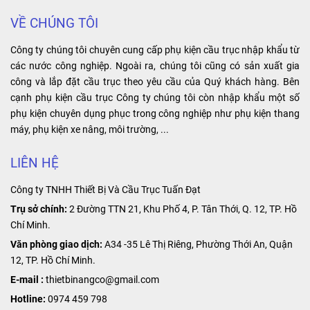
bên ngoài, sản
chắn và hiệu
phẩm mang lại
suất điện cao,
VỀ CHÚNG TÔI
lợi ích về độ
nó giúp nâng
bền, tin cậy và
cao hiệu suất
Công ty chúng tôi chuyên cung cấp phụ kiện cầu trục nhập khẩu từ
hiệu suất cao.
làm việc và kéo
các nước công nghiệp. Ngoài ra, chúng tôi cũng có sản xuất gia
dài tuổi thọ của
công và lắp đặt cầu trục theo yêu cầu của Quý khách hàng. Bên
máy móc.
cạnh phụ kiện cầu trục Công ty chúng tôi còn nhập khẩu một số
phụ kiện chuyên dụng phục trong công nghiệp như phụ kiện thang
máy, phụ kiện xe nâng, môi trường, ...
LIÊN HỆ
Công ty TNHH Thiết Bị Và Cầu Trục Tuấn Đạt
Trụ sở chính:
2 Đường TTN 21, Khu Phố 4, P. Tân Thới, Q. 12, TP. Hồ
Chí Minh.
Văn phòng giao dịch:
A34 -35 Lê Thị Riêng, Phường Thới An, Quận
12, TP. Hồ Chí Minh.
E-mail :
thietbinangco@gmail.com
Hotline:
0974 459 798