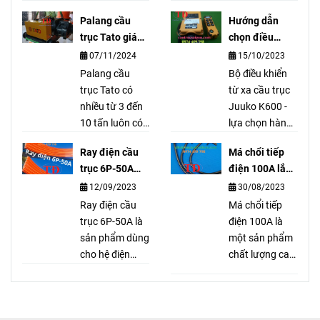
trong cụm
liệu chính là
Palang cầu
Hướng dẫn
thắng của
thép và từ
trục Tato giá
chọn điều
palang cầu
trường. Sản
tốt nhất
khiển từ xa
07/11/2024
15/10/2023
trục, của các
phẩm được sản
K600
hãng như là
Palang cầu
xuất theo công
Bộ điều khiển
LGM, Sungdo,
trục Tato có
nghệ tiên tiến
từ xa cầu trục
KG, Mitsu,
nhiều từ 3 đến
nên rất bền
Juuko K600 -
Hyunhdai,
10 tấn luôn có
trong quá trình
lựa chọn hàng
Hitachi, IHI,
sẵn. Palang
sử dụng.
đầu cho hoạt
Ray điện cầu
Má chổi tiếp
MENDEN,
cầu trục Tato
động cầu trục.
trục 6P-50A
điện 100A lắp
BRIMA, KENBO,
cầu trục Tato là
Linh hoạt, an
dùng cho hệ
như thế nào?
12/09/2023
30/08/2023
DOSU, …
thương hiệu nổi
toàn và hiệu
điện gì?
tiếng và được
Ray điện cầu
quả, mang lại
Má chổi tiếp
khách hàng
trục 6P-50A là
lợi ích và tiện
điện 100A là
đánh giá cao về
sản phẩm dùng
ích cho người
một sản phẩm
mặt chất
cho hệ điện
sử dụng.
chất lượng cao,
lượng.
ngang. Với 6
dễ dàng lắp đặt
rãnh đồng và
và tháo gỡ. Với
vỏ nhựa bọc
thiết kế chắc