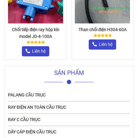
Chổi tiếp điện ray hộp kín
Than chổi điện H304-60A
model JD-4-100A
Liên hệ
Liên hệ
SẢN PHẨM
PALANG CẦU TRỤC
RAY ĐIỆN AN TOÀN CẦU TRỤC
RAY C CẦU TRỤC
DÂY CÁP ĐIỆN CẦU TRỤC