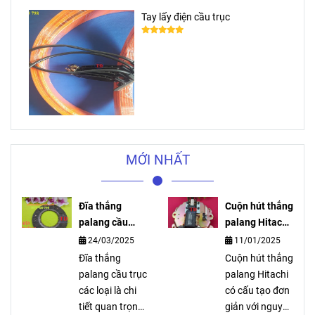
Tay lấy điện cầu trục
MỚI NHẤT
Đĩa thắng
Cuộn hút thắng
palang cầu
palang Hitachi
trục các loại
là gì?
24/03/2025
11/01/2025
Đĩa thắng
Cuộn hút thắng
palang cầu trục
palang Hitachi
các loại là chi
có cấu tạo đơn
tiết quan trọng
giản với nguyên