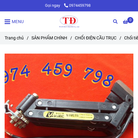
Gọi ngay
0974459798
0
MENU
Trang chủ
/
SẢN PHẨM CHÍNH
/
CHỔI ĐIỆN CẦU TRỤC
/
Chổi ti