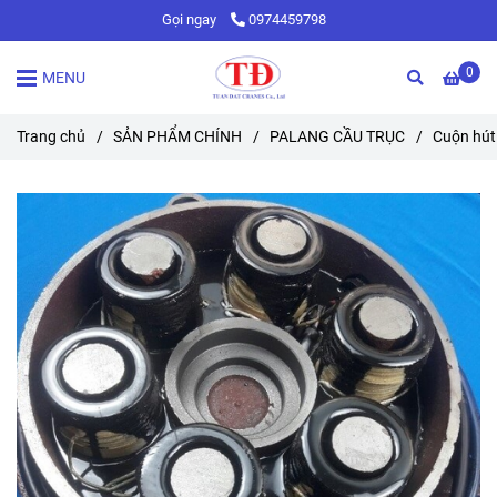
Gọi ngay
0974459798
0
MENU
Trang chủ
/
SẢN PHẨM CHÍNH
/
PALANG CẦU TRỤC
/
Cuộn hút