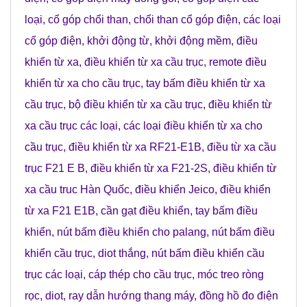
loại
,
cổ góp chổi than
,
chổi than cổ góp điện
,
các loại
cổ góp điện
,
khởi động từ
,
khởi động mềm
,
điều
khiển từ xa
,
điều khiển từ xa cầu trục
,
remote điều
khiển từ xa cho cầu trục
,
tay bấm điều khiển từ xa
cầu trục
,
bộ điều khiển từ xa cầu trục
,
điều khiển từ
xa cầu trục các loại
,
các loại điều khiển từ xa cho
cầu trục
,
điều khiển từ xa RF21-E1B
,
điều từ xa cầu
trục F21 E B
,
điều khiển từ xa F21-2S
,
điều khiển từ
xa cầu truc Hàn Quốc
,
điều khiển Jeico
,
điều khiển
từ xa F21 E1B
,
cần gạt điều khiển
,
tay bấm điều
khiển
,
nút bấm điều khiển cho palang
,
nút bấm điều
khiển cầu trục
,
diot thắng
,
nút bấm điều khiển cầu
trục các loại
,
cáp thép cho cầu trục
,
móc treo ròng
rọc
,
diot
,
ray dẫn hướng thang máy
,
đồng hồ đo điện