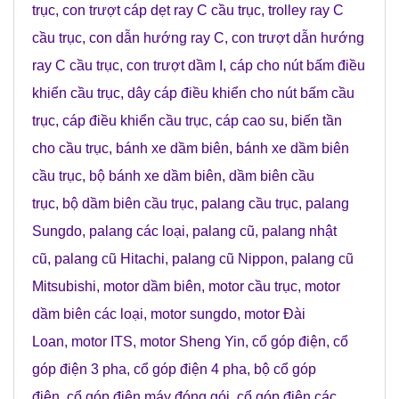
trục
,
con trượt cáp dẹt ray C cầu trục
,
trolley ray C
cầu trục
,
con dẫn hướng ray C
,
con trượt dẫn hướng
ray C cầu trục
,
con trượt dầm I
,
cáp cho nút bấm điều
khiển cầu trục
,
dây cáp điều khiển cho nút bấm cầu
trục
,
cáp điều khiển cầu trục
,
cáp cao su
,
biến tần
cho cầu trục
,
bánh xe dầm biên
,
bánh xe dầm biên
cầu trục
,
bộ bánh xe dầm biên
,
dầm biên cầu
trục
,
bộ dầm biên cầu trục
,
palang cầu trục
,
palang
Sungdo
,
palang các loại
,
palang cũ
,
palang nhật
cũ
,
palang cũ Hitachi
,
palang cũ Nippon
,
palang cũ
Mitsubishi
,
motor dầm biên
,
motor cầu trục
,
motor
dầm biên các loại
,
motor sungdo
,
motor Đài
Loan
,
motor ITS
,
motor Sheng Yin
,
cổ góp điện
,
cổ
góp điện 3 pha
,
cổ góp điện 4 pha
,
bộ cổ góp
điện
,
cổ góp điện máy đóng gói
,
cổ góp điện các