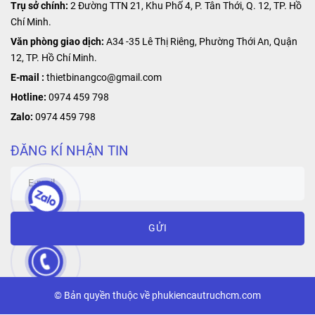
Trụ sở chính:
2 Đường TTN 21, Khu Phố 4, P. Tân Thới, Q. 12, TP. Hồ
Chí Minh.
Văn phòng giao dịch:
A34 -35 Lê Thị Riêng, Phường Thới An, Quận
12, TP. Hồ Chí Minh.
E-mail :
thietbinangco@gmail.com
Hotline:
0974 459 798
Zalo:
0974 459 798
ĐĂNG KÍ NHẬN TIN
GỬI
© Bản quyền thuộc về phukiencautruchcm.com