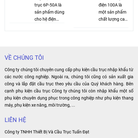
khách hàng
trục 6P-50A là
lợi ích và tiện
điện 100A là
đánh giá cao về
sản phẩm dùng
ích cho người
một sản phẩm
mặt chất
cho hệ điện
sử dụng.
chất lượng cao,
lượng.
ngang. Với 6
dễ dàng lắp đặt
rãnh đồng và
và tháo gỡ. Với
vỏ nhựa bọc
thiết kế chắc
bên ngoài, sản
chắn và hiệu
phẩm mang lại
suất điện cao,
VỀ CHÚNG TÔI
lợi ích về độ
nó giúp nâng
bền, tin cậy và
cao hiệu suất
Công ty chúng tôi chuyên cung cấp phụ kiện cầu trục nhập khẩu từ
hiệu suất cao.
làm việc và kéo
các nước công nghiệp. Ngoài ra, chúng tôi cũng có sản xuất gia
dài tuổi thọ của
công và lắp đặt cầu trục theo yêu cầu của Quý khách hàng. Bên
máy móc.
cạnh phụ kiện cầu trục Công ty chúng tôi còn nhập khẩu một số
phụ kiện chuyên dụng phục trong công nghiệp như phụ kiện thang
máy, phụ kiện xe nâng, môi trường, ...
LIÊN HỆ
Công ty TNHH Thiết Bị Và Cầu Trục Tuấn Đạt