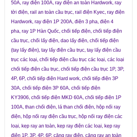
50A
, r
ay điện 100A
,
ray điện an toàn Hardwork
,
ray
tời điện
,
rail an toàn cầu trục
,
rail điện Kyec
,
ray điện
Hardwork
,
ray điện 1P 200A
,
điện 3 pha
,
điện 4
pha
,
ray 1P Hàn Quốc
,
chổi tiếp điện
,
chổi tiếp điện
cầu trục
,
chổi lấy điện
,
dao lấy điện
,
chổi tiếp điện
(tay lấy điện)
,
tay lấy điện cầu trục
,
tay lấy điện cầu
trục các loại
,
chổi tiếp điện cầu trục các loại
,
các loại
chổi tiếp điện cầu trục
,
chổi tiếp điện cầu trục 1P, 3P,
4P, 6P
,
chổi tiếp điện Hard work
,
chổi tiếp điện 3P
30A
,
chổi tiếp điện 3P 60A
,
chổi tiếp điện
KY3906
,
chổi tiếp điện MKD 60A
,
chổi tiếp điện 1P
100A
,
than chổi điện
,
lá than chổi điện
,
hộp nối ray
điện
,
hộp nối ray điện cầu trục
,
hộp nối ray điện các
loại
,
kẹp ray an toàn
,
kẹp ray điện các loại
,
kẹp ray
điện 1P, 3P, 4P, 6P
,
căng ray điện
,
căng ray an toàn