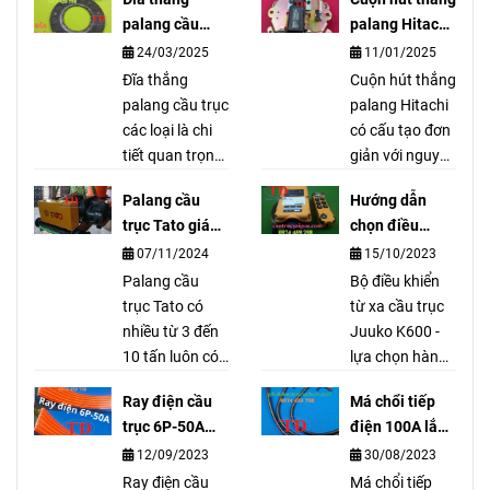
palang cầu
palang Hitachi
trục các loại
là gì?
24/03/2025
11/01/2025
Đĩa thắng
Cuộn hút thắng
palang cầu trục
palang Hitachi
các loại là chi
có cấu tạo đơn
tiết quan trọng
giản với nguyên
trong cụm
liệu chính là
Palang cầu
Hướng dẫn
thắng của
thép và từ
trục Tato giá
chọn điều
palang cầu
trường. Sản
tốt nhất
khiển từ xa
07/11/2024
15/10/2023
trục, của các
phẩm được sản
K600
hãng như là
Palang cầu
xuất theo công
Bộ điều khiển
LGM, Sungdo,
trục Tato có
nghệ tiên tiến
từ xa cầu trục
KG, Mitsu,
nhiều từ 3 đến
nên rất bền
Juuko K600 -
Hyunhdai,
10 tấn luôn có
trong quá trình
lựa chọn hàng
Hitachi, IHI,
sẵn. Palang
sử dụng.
đầu cho hoạt
Ray điện cầu
Má chổi tiếp
MENDEN,
cầu trục Tato
động cầu trục.
trục 6P-50A
điện 100A lắp
BRIMA, KENBO,
cầu trục Tato là
Linh hoạt, an
dùng cho hệ
như thế nào?
12/09/2023
30/08/2023
DOSU, …
thương hiệu nổi
toàn và hiệu
điện gì?
tiếng và được
Ray điện cầu
quả, mang lại
Má chổi tiếp