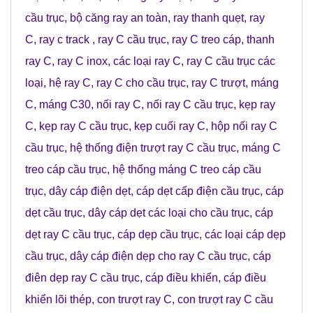
cầu trục
,
bộ căng ray an toàn
,
ray thanh quẹt
,
ray
C
,
ray c track
,
ray C cầu trục
,
ray C treo cáp
,
thanh
ray C
,
ray C inox
,
các loại ray C
,
ray C cầu trục các
loại
,
hệ ray C
,
ray C cho cầu trục
,
ray C trượt
,
máng
C
,
máng C30
,
nối ray C
,
nối ray C cầu trục
,
kẹp ray
C
,
kẹp ray C cầu trục
,
kẹp cuối ray C
,
hộp nối ray C
cầu trục
,
hệ thống điện trượt ray C cầu trục
,
máng C
treo cáp cầu trục
,
hệ thống máng C treo cáp cầu
trục
,
dây cáp điện dẹt
,
cáp dẹt cấp điện cầu trục
,
cáp
dẹt cầu trục
,
dây cáp dẹt các loại cho cầu trục
,
cáp
dẹt ray C cầu trục
,
cáp dẹp cầu trục
,
các loại cáp dẹp
cầu trục
,
dây cáp điện dẹp cho ray C cầu trục
,
cáp
điên dẹp ray C cầu trục
,
cáp điều khiển
,
cáp điều
khiển lõi thép
,
con trượt ray C
,
con trượt ray C cầu