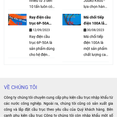
KG, Mitsu,
nhiều từ 3 đến
nên rất bền
Juuko K600 -
Hyunhdai,
10 tấn luôn có
trong quá trình
lựa chọn hàng
Hitachi, IHI,
sẵn. Palang
sử dụng.
đầu cho hoạt
Ray điện cầu
Má chổi tiếp
MENDEN,
cầu trục Tato
động cầu trục.
trục 6P-50A
điện 100A lắp
BRIMA, KENBO,
cầu trục Tato là
Linh hoạt, an
dùng cho hệ
như thế nào?
12/09/2023
30/08/2023
DOSU, …
thương hiệu nổi
toàn và hiệu
điện gì?
tiếng và được
Ray điện cầu
quả, mang lại
Má chổi tiếp
khách hàng
trục 6P-50A là
lợi ích và tiện
điện 100A là
đánh giá cao về
sản phẩm dùng
ích cho người
một sản phẩm
mặt chất
cho hệ điện
sử dụng.
chất lượng cao,
lượng.
ngang. Với 6
dễ dàng lắp đặt
rãnh đồng và
và tháo gỡ. Với
vỏ nhựa bọc
thiết kế chắc
bên ngoài, sản
chắn và hiệu
phẩm mang lại
suất điện cao,
VỀ CHÚNG TÔI
lợi ích về độ
nó giúp nâng
bền, tin cậy và
cao hiệu suất
Công ty chúng tôi chuyên cung cấp phụ kiện cầu trục nhập khẩu từ
hiệu suất cao.
làm việc và kéo
các nước công nghiệp. Ngoài ra, chúng tôi cũng có sản xuất gia
dài tuổi thọ của
công và lắp đặt cầu trục theo yêu cầu của Quý khách hàng. Bên
máy móc.
cạnh phụ kiện cầu trục Công ty chúng tôi còn nhập khẩu một số