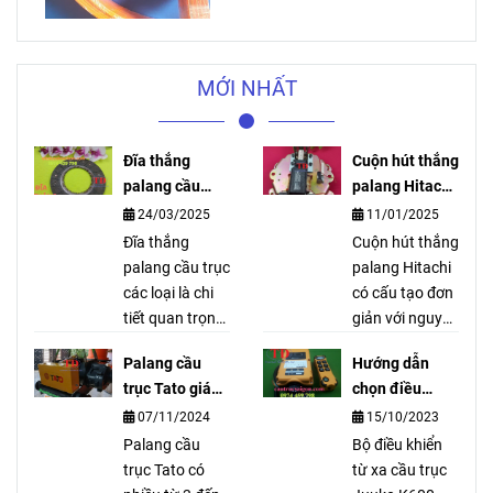
MỚI NHẤT
Đĩa thắng
Cuộn hút thắng
palang cầu
palang Hitachi
trục các loại
là gì?
24/03/2025
11/01/2025
Đĩa thắng
Cuộn hút thắng
palang cầu trục
palang Hitachi
các loại là chi
có cấu tạo đơn
tiết quan trọng
giản với nguyên
trong cụm
liệu chính là
Palang cầu
Hướng dẫn
thắng của
thép và từ
trục Tato giá
chọn điều
palang cầu
trường. Sản
tốt nhất
khiển từ xa
07/11/2024
15/10/2023
trục, của các
phẩm được sản
K600
hãng như là
Palang cầu
xuất theo công
Bộ điều khiển
LGM, Sungdo,
trục Tato có
nghệ tiên tiến
từ xa cầu trục