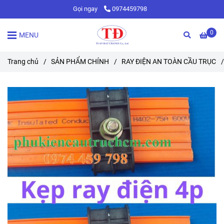
Gọi ngay
0974459798
0
MENU
Trang chủ
/
SẢN PHẨM CHÍNH
/
RAY ĐIỆN AN TOÀN CẦU TRỤC
/