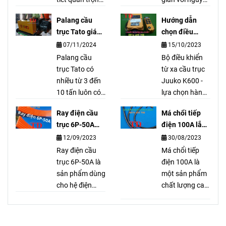
trong cụm
liệu chính là
Palang cầu
Hướng dẫn
thắng của
thép và từ
trục Tato giá
chọn điều
palang cầu
trường. Sản
tốt nhất
khiển từ xa
07/11/2024
15/10/2023
trục, của các
phẩm được sản
K600
hãng như là
Palang cầu
xuất theo công
Bộ điều khiển
LGM, Sungdo,
trục Tato có
nghệ tiên tiến
từ xa cầu trục
KG, Mitsu,
nhiều từ 3 đến
nên rất bền
Juuko K600 -
Hyunhdai,
10 tấn luôn có
trong quá trình
lựa chọn hàng
Hitachi, IHI,
sẵn. Palang
sử dụng.
đầu cho hoạt
Ray điện cầu
Má chổi tiếp
MENDEN,
cầu trục Tato
động cầu trục.
trục 6P-50A
điện 100A lắp
BRIMA, KENBO,
cầu trục Tato là
Linh hoạt, an
dùng cho hệ
như thế nào?
12/09/2023
30/08/2023
DOSU, …
thương hiệu nổi
toàn và hiệu
điện gì?
tiếng và được
Ray điện cầu
quả, mang lại
Má chổi tiếp
khách hàng
trục 6P-50A là
lợi ích và tiện
điện 100A là
đánh giá cao về
sản phẩm dùng
ích cho người
một sản phẩm
mặt chất
cho hệ điện
sử dụng.
chất lượng cao,
lượng.
ngang. Với 6
dễ dàng lắp đặt
rãnh đồng và
và tháo gỡ. Với
vỏ nhựa bọc
thiết kế chắc