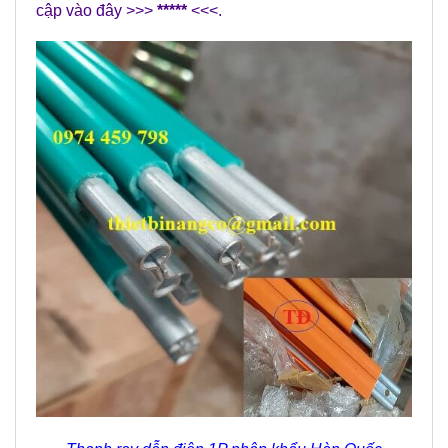
cập vào đây >>>
*****
<<<.