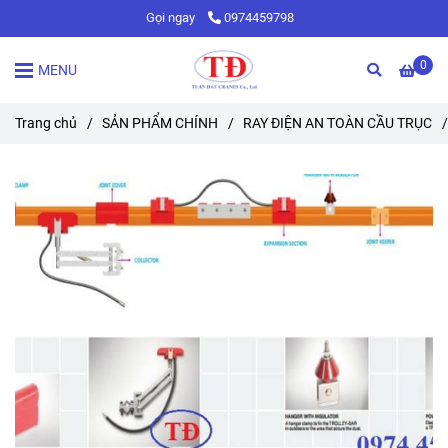
Gọi ngay
0974459798
0
MENU
Trang chủ
/
SẢN PHẨM CHÍNH
/
RAY ĐIỆN AN TOÀN CẦU TRỤC
/