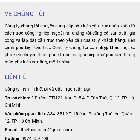
bên ngoài, sản
chắn và hiệu
phẩm mang lại
suất điện cao,
VỀ CHÚNG TÔI
lợi ích về độ
nó giúp nâng
bền, tin cậy và
cao hiệu suất
Công ty chúng tôi chuyên cung cấp phụ kiện cầu trục nhập khẩu từ
hiệu suất cao.
làm việc và kéo
các nước công nghiệp. Ngoài ra, chúng tôi cũng có sản xuất gia
dài tuổi thọ của
công và lắp đặt cầu trục theo yêu cầu của Quý khách hàng. Bên
máy móc.
cạnh phụ kiện cầu trục Công ty chúng tôi còn nhập khẩu một số
phụ kiện chuyên dụng phục trong công nghiệp như phụ kiện thang
máy, phụ kiện xe nâng, môi trường, ...
LIÊN HỆ
Công ty TNHH Thiết Bị Và Cầu Trục Tuấn Đạt
Trụ sở chính:
2 Đường TTN 21, Khu Phố 4, P. Tân Thới, Q. 12, TP. Hồ
Chí Minh.
Văn phòng giao dịch:
A34 -35 Lê Thị Riêng, Phường Thới An, Quận
12, TP. Hồ Chí Minh.
E-mail :
thietbinangco@gmail.com
Hotline:
0974 459 798