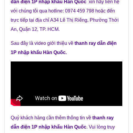
dẫn điện 1P nhập khẩu Hàn Quốc
xin hãy liên hệ
với chúng tôi qua hotline: 0974 459 798 hoặc đến
trực tiếp tại địa chỉ A34 Lê Thị Riêng, Phường Thới
An, Quận 12, TP. HCM.
Sau đây là video giới thiệu về
thanh ray dẫn điện
1P nhập khẩu Hàn Quốc
.
Quý khách hàng cần thêm thông tin về
thanh ray
dẫn điện 1P nhập khẩu Hàn Quốc
. Vui lòng truy