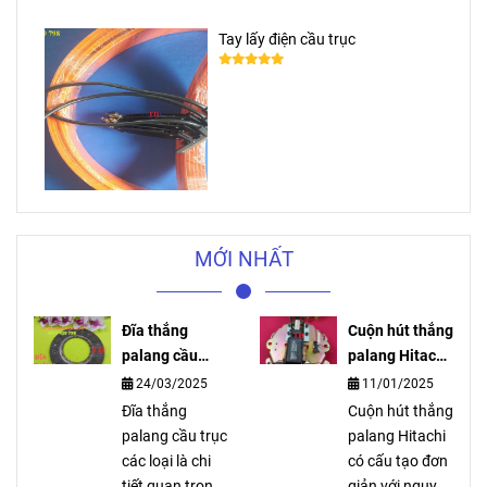
Tay lấy điện cầu trục
MỚI NHẤT
Đĩa thắng
Cuộn hút thắng
palang cầu
palang Hitachi
trục các loại
là gì?
24/03/2025
11/01/2025
Đĩa thắng
Cuộn hút thắng
palang cầu trục
palang Hitachi
các loại là chi
có cấu tạo đơn
tiết quan trọng
giản với nguyên